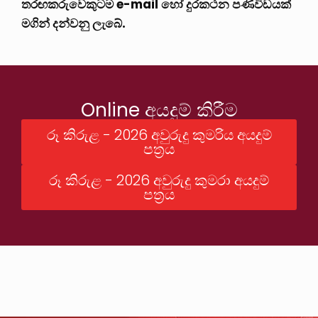
තරඟකරුවෙකුටම e-mail හෝ දුරකථන පණිවිඩයක්
මගින් දන්වනු ලැබේ.
Online අයදුම් කිරීම
රූ කිරුළ - 2026 අවුරුදු කුමරිය අයදුම්
පත්‍රය
රූ කිරුළ - 2026 අවුරුදු කුමරා අයදුම්
පත්‍රය