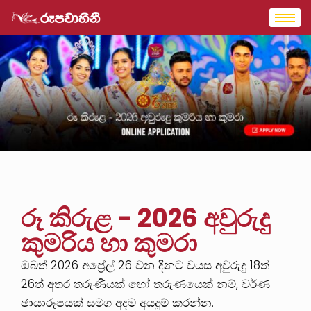
රූ කිරුළ - 2026 අවුරුදු
කුමරිය හා කුමරා
ඔබත් 2026 අප්‍රේල් 26 වන දිනට වයස අවුරුදු 18ත්
26ත් අතර තරුණියක් හෝ තරුණයෙක් නම්, වර්ණ
ඡායාරූපයක් සමග අදම අයදුම් කරන්න.