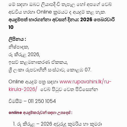
මේ සඳහා ඔබට ලියාපදිංචි තැපෑල හෝ අපගේ වෙබ්
අඩවිය හරහා Online ක්‍රමයට ද අයදුම් කළ හැක.
අයදුම්පත් භාරගන්නා අවසන් දිනය: 2026 පෙබරවාරි
10
ලිපිනය :
නිෂ්පාදක,
රූ කිරුළ 2026,
ඉසව් කළමනාකරණ ඒකකය,
ශ්‍රී ලංකා රූපවාහිනී සංස්ථාව, කොළඹ 07.
Online අයදුම් පත්‍ර සඳහා
www.rupavahini.lk/ru-
kirula-2026/
වෙබ් පිටුව වෙත පිවිසෙන්න
විමසීම් –
011 250 1054
online අයදුම්කරුවන් සඳහා උපදෙස් :
රූ කිරුළ – 2026 අවුරුදු කුමරිය හා කුමරා