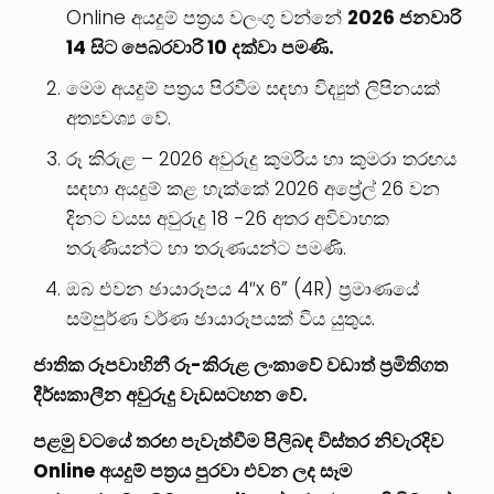
Online අයදුම් පත්‍රය වලංගු වන්නේ
2026 ජනවාරි
14 සිට පෙබරවාරි 10 දක්වා පමණි.
මෙම අයදුම් පත්‍රය පිරවීම සඳහා විද්‍යුත් ලිපිනයක්
අත්‍යවශ්‍ය වේ.
රූ කිරුළ – 2026 අවුරුදු කුමරිය හා කුමරා තරඟය
සඳහා අයදුම් කළ හැක්කේ 2026 අප්‍රේල් 26 වන
දිනට වයස අවුරුදු 18 -26 අතර අවිවාහක
තරුණියන්ට හා තරුණයන්ට පමණි.
ඔබ එවන ඡායාරූපය 4″x 6” (4R) ප්‍රමාණයේ
සම්පුර්ණ වර්ණ ඡායාරූපයක් විය යුතුය.
ජාතික රූපවාහිනී රූ-කිරුළ ලංකාවේ වඩාත් ප්‍රමිතිගත
දීර්ඝකාලීන අවුරුදු වැඩසටහන වේ.
පළමු වටයේ තරඟ පැවැත්වීම පිලිබඳ විස්තර නිවැරදිව
Online අයදුම් පත්‍රය පුරවා එවන ලද සෑම